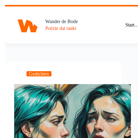
Ga
naar
de
Wander de Bode
inhoud
Start
Poëzie dat raakt
Gedichten