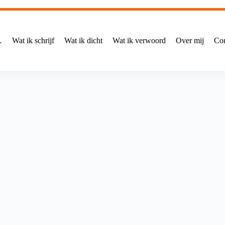
…
Wat ik schrijf
Wat ik dicht
Wat ik verwoord
Over mij
Con