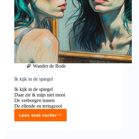
Wander de Bode
Ik kijk in de spiegel
Ik kijk in de spiegel
Daar zie ik mijn niet mooi
De verborgen tranen
De ellende en teringzooi
Lees snel verder
Ik
kijk
in