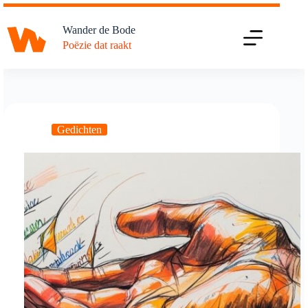
Ga
naar
Wander de Bode
de
Poëzie dat raakt
inhoud
Gedichten