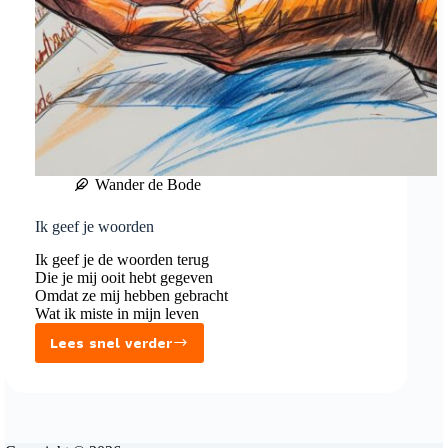
Wander de Bode
Ik geef je woorden
Ik geef je de woorden terug
Die je mij ooit hebt gegeven
Omdat ze mij hebben gebracht
Wat ik miste in mijn leven
Lees snel verder
Ik
geef
je
woorden