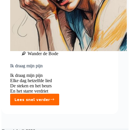
Wander de Bode
Ik draag mijn pijn
Ik draag mijn pijn
Elke dag hetzelfde lied
De steken en het beurs
En het starre verdriet
Lees snel verder
Ik
draag
mijn
pijn