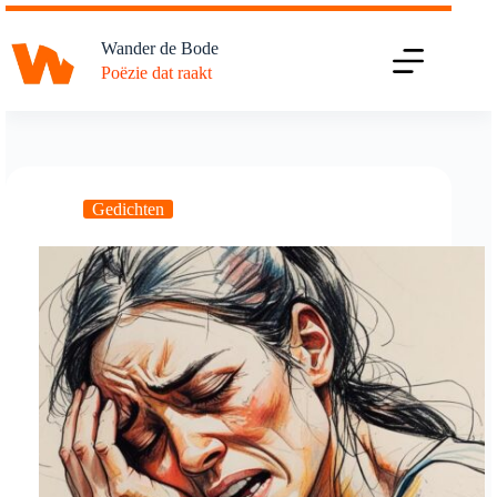
Ga
naar
Wander de Bode
de
Poëzie dat raakt
inhoud
Gedichten