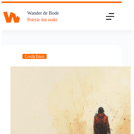
Ga
naar
Wander de Bode
de
Poëzie dat raakt
inhoud
Gedichten