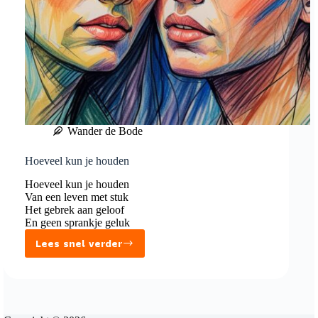
Wander de Bode
Hoeveel kun je houden
Hoeveel kun je houden
Van een leven met stuk
Het gebrek aan geloof
En geen sprankje geluk
Lees snel verder
Hoeveel
kun
je
houden