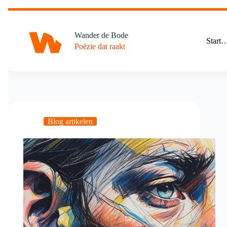
Ga
naar
de
Wander de Bode
inhoud
Start
Poëzie dat raakt
Blog artikelen