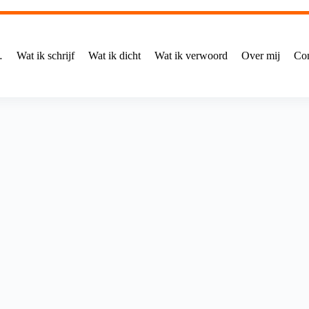
…
Wat ik schrijf
Wat ik dicht
Wat ik verwoord
Over mij
Con