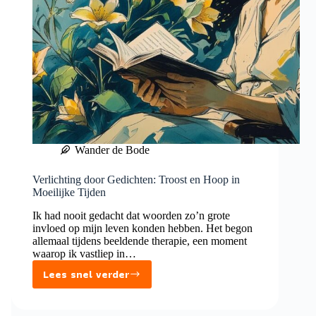
Wander de Bode
Verlichting door Gedichten: Troost en Hoop in
Moeilijke Tijden
Ik had nooit gedacht dat woorden zo’n grote
invloed op mijn leven konden hebben. Het begon
allemaal tijdens beeldende therapie, een moment
waarop ik vastliep in…
Lees snel verder
Verlichting
door
Gedichten: