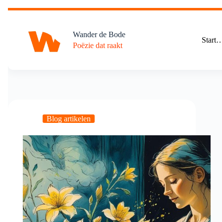
Ga
naar
de
Wander de Bode
inhoud
Start
Poëzie dat raakt
Blog artikelen