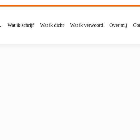
…
Wat ik schrijf
Wat ik dicht
Wat ik verwoord
Over mij
Con