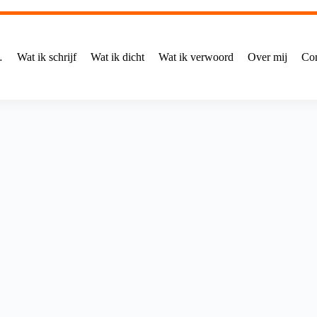
…
Wat ik schrijf
Wat ik dicht
Wat ik verwoord
Over mij
Con