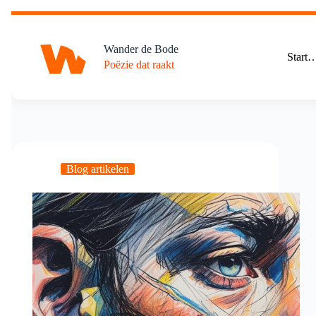
Ga
naar
de
Wander de Bode
inhoud
Start
Poëzie dat raakt
Blog artikelen