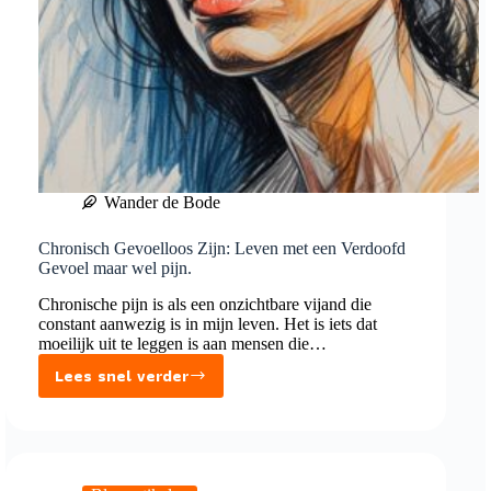
Wander de Bode
Chronisch Gevoelloos Zijn: Leven met een Verdoofd
Gevoel maar wel pijn.
Chronische pijn is als een onzichtbare vijand die
constant aanwezig is in mijn leven. Het is iets dat
moeilijk uit te leggen is aan mensen die…
Lees snel verder
Chronisch
Gevoelloos
Zijn:
Leven