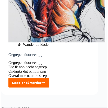
Wander de Bode
Gegrepen door een pijn
Gegrepen door een pijn
Die ik nooit echt begreep
Ondanks dat ik mijn pijn
Overal mee naartoe sleep
Lees snel verder
Gegrepen
door
een
pijn