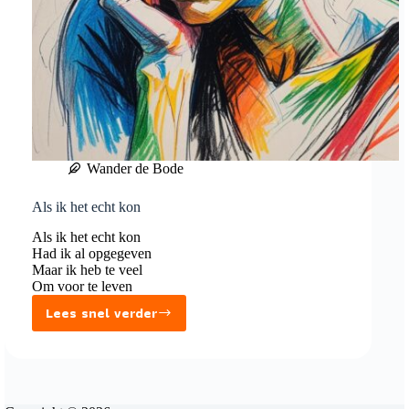
Wander de Bode
Als ik het echt kon
Als ik het echt kon
Had ik al opgegeven
Maar ik heb te veel
Om voor te leven
Lees snel verder
Als
ik
het
echt