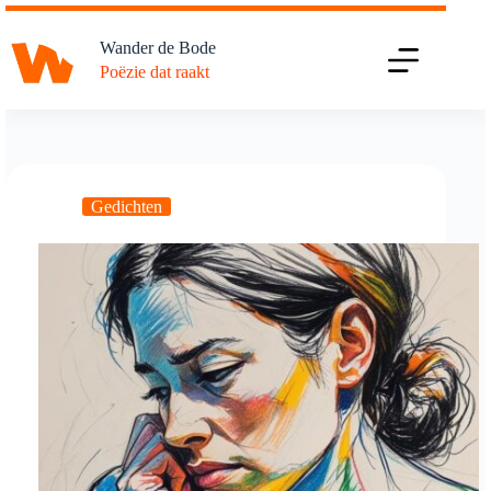
Ga
naar
Wander de Bode
de
Poëzie dat raakt
inhoud
Gedichten