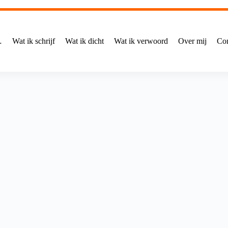
…
Wat ik schrijf
Wat ik dicht
Wat ik verwoord
Over mij
Con