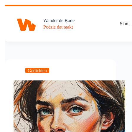
Ga
naar
de
Wander de Bode
inhoud
Start
Poëzie dat raakt
Gedichten