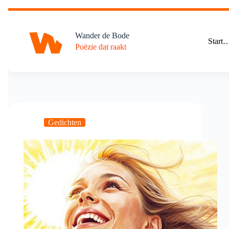
Ga
naar
de
Wander de Bode
inhoud
Start
Poëzie dat raakt
Gedichten