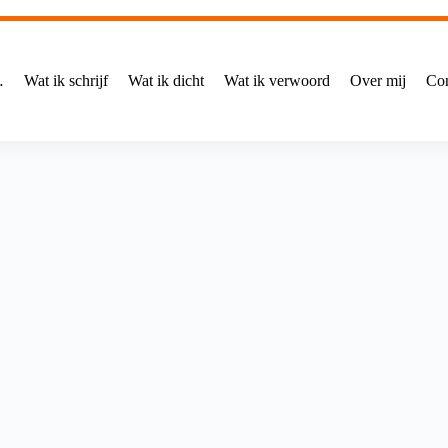
…
Wat ik schrijf
Wat ik dicht
Wat ik verwoord
Over mij
Con