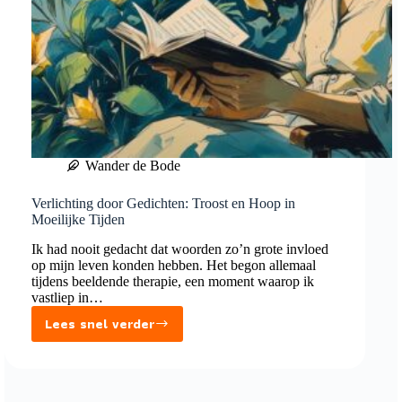
Wander de Bode
Verlichting door Gedichten: Troost en Hoop in
Moeilijke Tijden
Ik had nooit gedacht dat woorden zo’n grote invloed
op mijn leven konden hebben. Het begon allemaal
tijdens beeldende therapie, een moment waarop ik
vastliep in…
Lees snel verder
Verlichting
door
Gedichten:
Troost