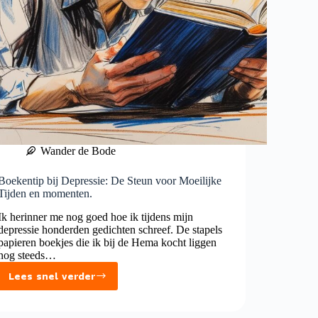
Wander de Bode
Boekentip bij Depressie: De Steun voor Moeilijke
Tijden en momenten.
Ik herinner me nog goed hoe ik tijdens mijn
depressie honderden gedichten schreef. De stapels
papieren boekjes die ik bij de Hema kocht liggen
nog steeds…
Lees snel verder
Boekentip
bij
Depressie: