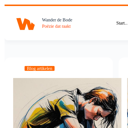
Ga
naar
de
Wander de Bode
inhoud
Start
Poëzie dat raakt
Blog artikelen