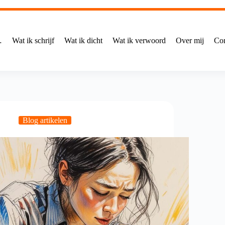
…
Wat ik schrijf
Wat ik dicht
Wat ik verwoord
Over mij
Con
Blog artikelen