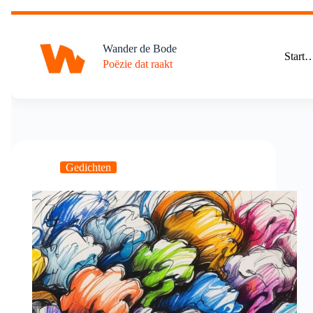
Ga
naar
de
Wander de Bode
inhoud
Start
Poëzie dat raakt
Gedichten