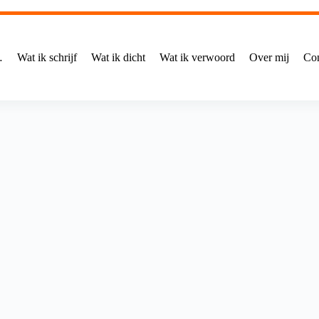
…
Wat ik schrijf
Wat ik dicht
Wat ik verwoord
Over mij
Con