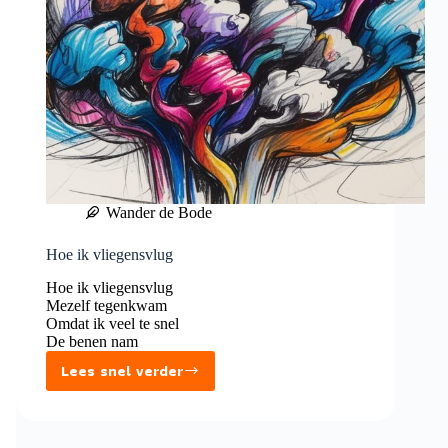
Wander de Bode
Hoe ik vliegensvlug
Hoe ik vliegensvlug
Mezelf tegenkwam
Omdat ik veel te snel
De benen nam
Lees snel verder
Hoe
ik
vliegensvlug