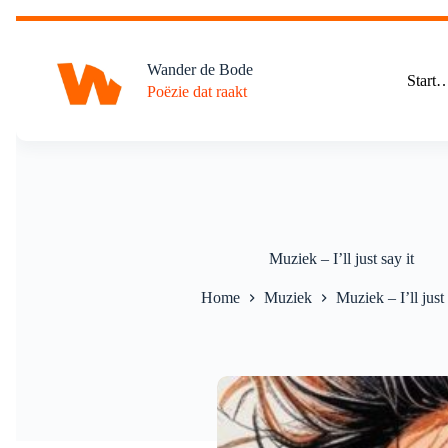
Ga
naar
de
Wander de Bode
inhoud
Start
Poëzie dat raakt
Muziek – I’ll just say it
Home
Muziek
Muziek – I’ll just 