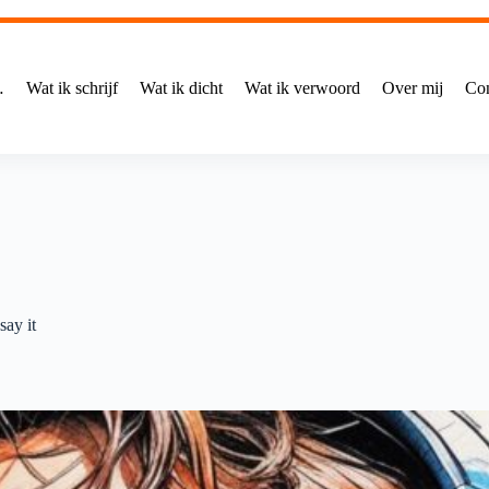
…
Wat ik schrijf
Wat ik dicht
Wat ik verwoord
Over mij
Con
say it