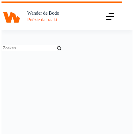
Ga
naar
Wander de Bode
de
Poëzie dat raakt
inhoud
Geen
resultaten