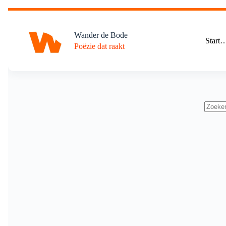
Ga
naar
de
Wander de Bode
inhoud
Start
Poëzie dat raakt
Geen
resulta