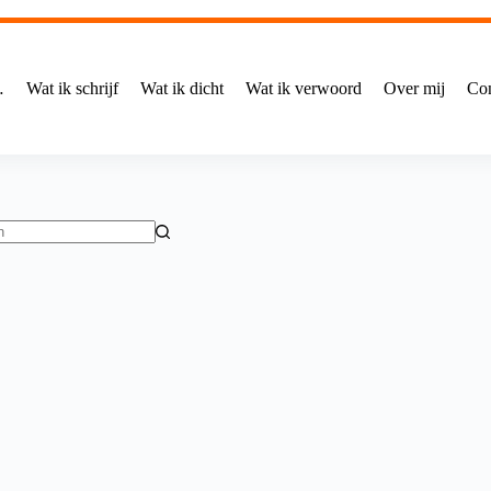
…
Wat ik schrijf
Wat ik dicht
Wat ik verwoord
Over mij
Con
ten