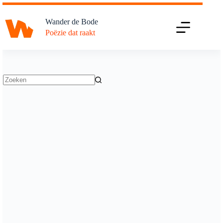
Ga
naar
Wander de Bode
de
Poëzie dat raakt
inhoud
Geen
resultaten