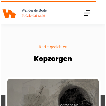
Ga
naar
Wander de Bode
de
Poëzie dat raakt
inhoud
Korte gedichten
Kopzorgen