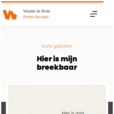
Ga
naar
Wander de Bode
de
Poëzie dat raakt
inhoud
Korte gedichten
Hier is mijn
breekbaar