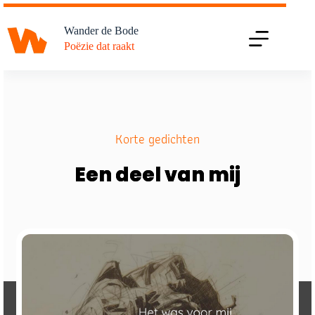
Ga
naar
Wander de Bode
de
Poëzie dat raakt
inhoud
Korte gedichten
Een deel van mij