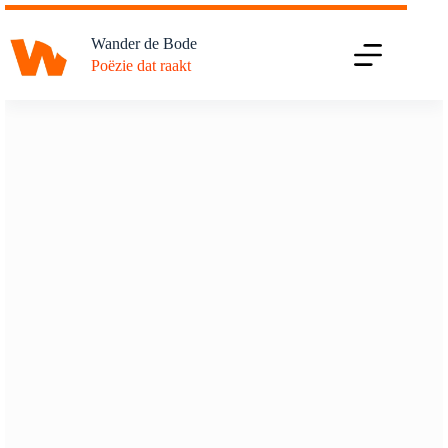
Ga
naar
Wander de Bode
de
Poëzie dat raakt
inhoud