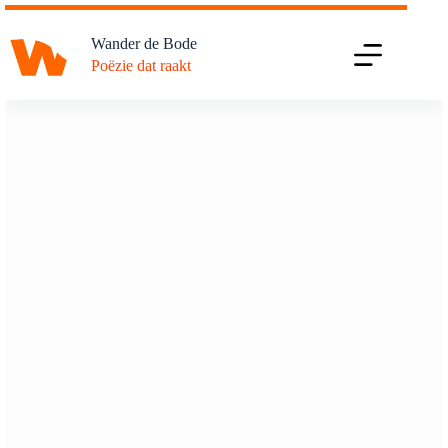
Ga
naar
Wander de Bode
de
Poëzie dat raakt
inhoud